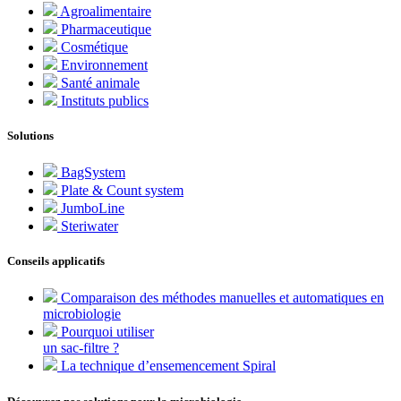
Agroalimentaire
Pharmaceutique
Cosmétique
Environnement
Santé animale
Instituts publics
Solutions
BagSystem
Plate & Count system
JumboLine
Steriwater
Conseils applicatifs
Comparaison des méthodes manuelles et automatiques en
microbiologie
Pourquoi utiliser
un sac-filtre ?
La technique d’ensemencement Spiral