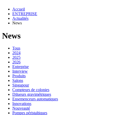
Accueil
ENTREPRISE
Actualités
News
News
Tous
2024
2025
2026
Entreprise
Interview
Produits
Salons
Singapour
Compteurs de colonies
Dilueurs gravimétriques
Ensemenceurs automatiques
Innovations
Nouveauté
Pompes péristaltiques