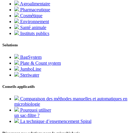
Agroalimentaire
Pharmaceutique
Cosmétique
Environnement
Santé animale
Instituts publics
Solutions
BagSystem
Plate & Count system
JumboLine
Steriwater
Conseils applicatifs
Comparaison des méthodes manuelles et automatiques en
microbiologie
Pourquoi utiliser
un sac-filtre ?
La technique d’ensemencement Spiral