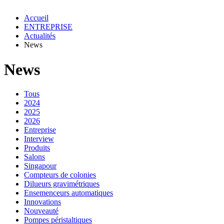
Accueil
ENTREPRISE
Actualités
News
News
Tous
2024
2025
2026
Entreprise
Interview
Produits
Salons
Singapour
Compteurs de colonies
Dilueurs gravimétriques
Ensemenceurs automatiques
Innovations
Nouveauté
Pompes péristaltiques