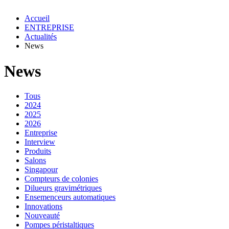
Accueil
ENTREPRISE
Actualités
News
News
Tous
2024
2025
2026
Entreprise
Interview
Produits
Salons
Singapour
Compteurs de colonies
Dilueurs gravimétriques
Ensemenceurs automatiques
Innovations
Nouveauté
Pompes péristaltiques