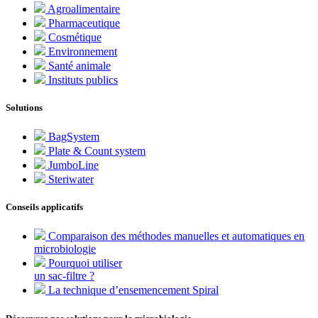
Agroalimentaire
Pharmaceutique
Cosmétique
Environnement
Santé animale
Instituts publics
Solutions
BagSystem
Plate & Count system
JumboLine
Steriwater
Conseils applicatifs
Comparaison des méthodes manuelles et automatiques en
microbiologie
Pourquoi utiliser
un sac-filtre ?
La technique d’ensemencement Spiral