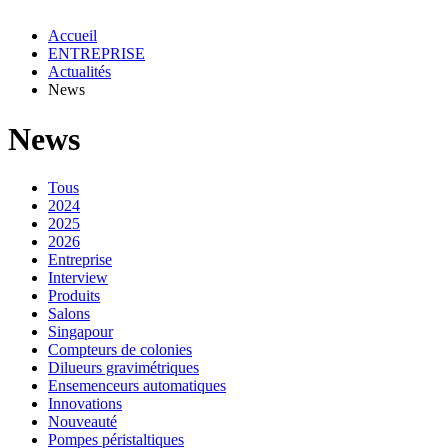
Accueil
ENTREPRISE
Actualités
News
News
Tous
2024
2025
2026
Entreprise
Interview
Produits
Salons
Singapour
Compteurs de colonies
Dilueurs gravimétriques
Ensemenceurs automatiques
Innovations
Nouveauté
Pompes péristaltiques