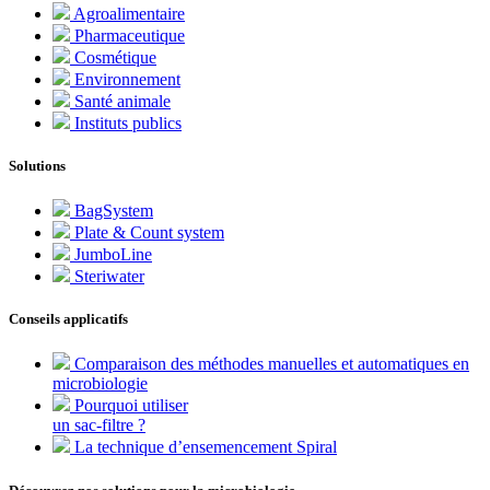
Agroalimentaire
Pharmaceutique
Cosmétique
Environnement
Santé animale
Instituts publics
Solutions
BagSystem
Plate & Count system
JumboLine
Steriwater
Conseils applicatifs
Comparaison des méthodes manuelles et automatiques en
microbiologie
Pourquoi utiliser
un sac-filtre ?
La technique d’ensemencement Spiral