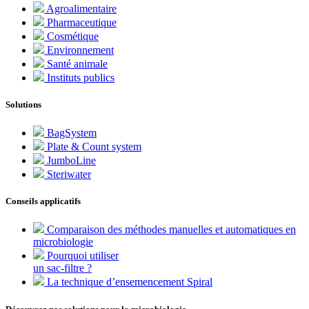
Agroalimentaire
Pharmaceutique
Cosmétique
Environnement
Santé animale
Instituts publics
Solutions
BagSystem
Plate & Count system
JumboLine
Steriwater
Conseils applicatifs
Comparaison des méthodes manuelles et automatiques en
microbiologie
Pourquoi utiliser
un sac-filtre ?
La technique d’ensemencement Spiral