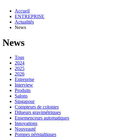
Accueil
ENTREPRISE
Actualités
News
News
Tous
2024
2025
2026
Entreprise
Interview
Produits
Salons
Singapour
Compteurs de colonies
Dilueurs gravimétriques
Ensemenceurs automatiques
Innovations
Nouveauté
Pompes péristaltiques