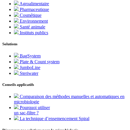
Agroalimentaire
Pharmaceutique
Cosmétique
Environnement
Santé animale
Instituts publics
Solutions
BagSystem
Plate & Count system
JumboLine
Steriwater
Conseils applicatifs
Comparaison des méthodes manuelles et automatiques en
microbiologie
Pourquoi utiliser
un sac-filtre ?
La technique d’ensemencement Spiral