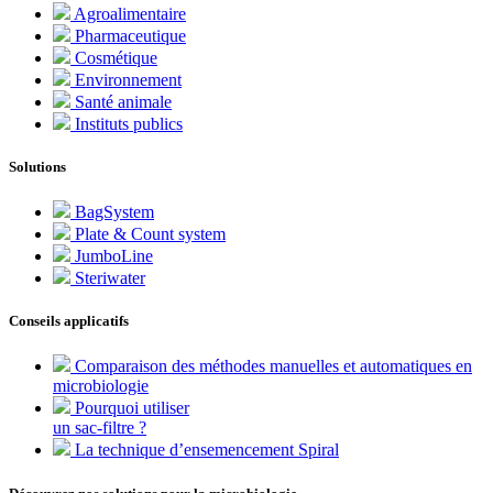
Agroalimentaire
Pharmaceutique
Cosmétique
Environnement
Santé animale
Instituts publics
Solutions
BagSystem
Plate & Count system
JumboLine
Steriwater
Conseils applicatifs
Comparaison des méthodes manuelles et automatiques en
microbiologie
Pourquoi utiliser
un sac-filtre ?
La technique d’ensemencement Spiral