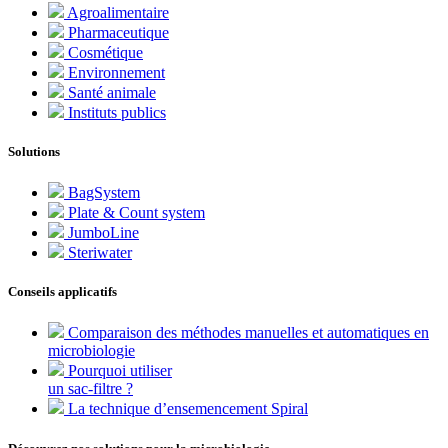
Agroalimentaire
Pharmaceutique
Cosmétique
Environnement
Santé animale
Instituts publics
Solutions
BagSystem
Plate & Count system
JumboLine
Steriwater
Conseils applicatifs
Comparaison des méthodes manuelles et automatiques en
microbiologie
Pourquoi utiliser
un sac-filtre ?
La technique d’ensemencement Spiral