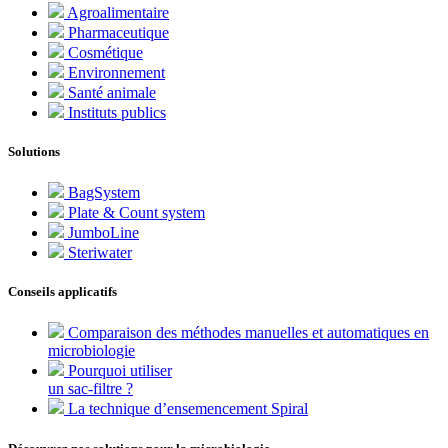
Agroalimentaire
Pharmaceutique
Cosmétique
Environnement
Santé animale
Instituts publics
Solutions
BagSystem
Plate & Count system
JumboLine
Steriwater
Conseils applicatifs
Comparaison des méthodes manuelles et automatiques en
microbiologie
Pourquoi utiliser
un sac-filtre ?
La technique d’ensemencement Spiral