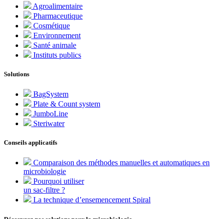
Agroalimentaire
Pharmaceutique
Cosmétique
Environnement
Santé animale
Instituts publics
Solutions
BagSystem
Plate & Count system
JumboLine
Steriwater
Conseils applicatifs
Comparaison des méthodes manuelles et automatiques en
microbiologie
Pourquoi utiliser
un sac-filtre ?
La technique d’ensemencement Spiral