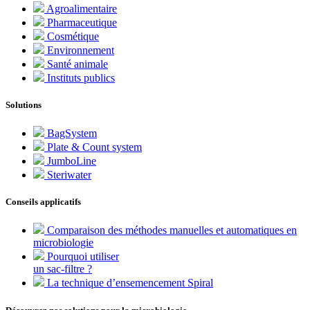
Agroalimentaire
Pharmaceutique
Cosmétique
Environnement
Santé animale
Instituts publics
Solutions
BagSystem
Plate & Count system
JumboLine
Steriwater
Conseils applicatifs
Comparaison des méthodes manuelles et automatiques en
microbiologie
Pourquoi utiliser
un sac-filtre ?
La technique d’ensemencement Spiral