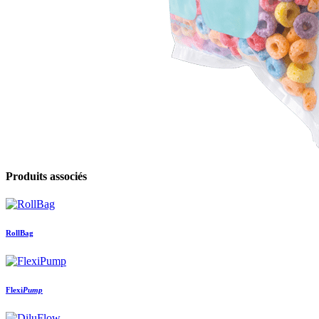
Produits associés
RollBag
Flexi
Pump