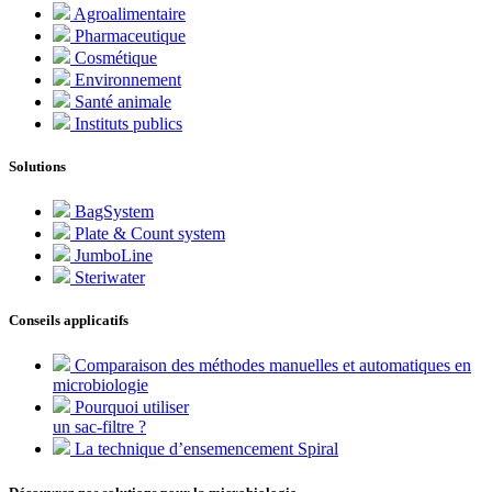
Agroalimentaire
Pharmaceutique
Cosmétique
Environnement
Santé animale
Instituts publics
Solutions
BagSystem
Plate & Count system
JumboLine
Steriwater
Conseils applicatifs
Comparaison des méthodes manuelles et automatiques en
microbiologie
Pourquoi utiliser
un sac-filtre ?
La technique d’ensemencement Spiral