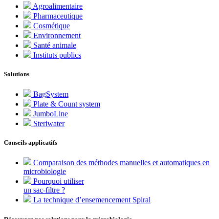
Agroalimentaire
Pharmaceutique
Cosmétique
Environnement
Santé animale
Instituts publics
Solutions
BagSystem
Plate & Count system
JumboLine
Steriwater
Conseils applicatifs
Comparaison des méthodes manuelles et automatiques en
microbiologie
Pourquoi utiliser
un sac-filtre ?
La technique d’ensemencement Spiral