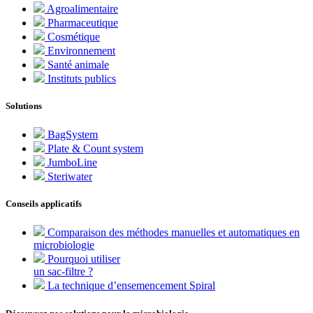
Agroalimentaire
Pharmaceutique
Cosmétique
Environnement
Santé animale
Instituts publics
Solutions
BagSystem
Plate & Count system
JumboLine
Steriwater
Conseils applicatifs
Comparaison des méthodes manuelles et automatiques en
microbiologie
Pourquoi utiliser
un sac-filtre ?
La technique d’ensemencement Spiral