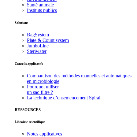
Santé animale
Instituts publics
Solutions
BagSystem
Plate & Count system
JumboLine
Steriwater
Conseils applicatifs
Comparaison des méthodes manuelles et automatiques
en microbiologie
Pourquoi utiliser
un sac-filtre ?
La technique d’ensemencement Spiral
RESSOURCES
Librairie scientifique
Notes applicatives