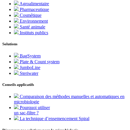
Agroalimentaire
Pharmaceutique
Cosmétique
Environnement
Santé animale
Instituts publics
Solutions
BagSystem
Plate & Count system
JumboLine
Steriwater
Conseils applicatifs
Comparaison des méthodes manuelles et automatiques en
microbiologie
Pourquoi utiliser
un sac-filtre ?
La technique d’ensemencement Spiral