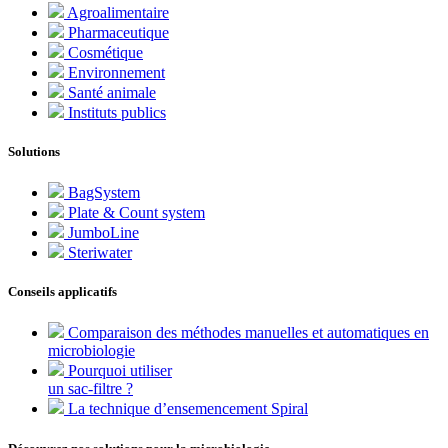
Agroalimentaire
Pharmaceutique
Cosmétique
Environnement
Santé animale
Instituts publics
Solutions
BagSystem
Plate & Count system
JumboLine
Steriwater
Conseils applicatifs
Comparaison des méthodes manuelles et automatiques en
microbiologie
Pourquoi utiliser
un sac-filtre ?
La technique d’ensemencement Spiral