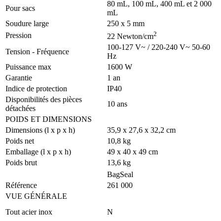
80 mL, 100 mL, 400 mL et 2 000
Pour sacs
mL
Soudure large
250 x 5 mm
2
Pression
22 Newton/cm
100-127 V~ / 220-240 V~ 50-60
Tension - Fréquence
Hz
Puissance max
1600 W
Garantie
1 an
Indice de protection
IP40
Disponibilités des pièces
10 ans
détachées
POIDS ET DIMENSIONS
Dimensions (l x p x h)
35,9 x 27,6 x 32,2 cm
Poids net
10,8 kg
Emballage (l x p x h)
49 x 40 x 49 cm
Poids brut
13,6 kg
BagSeal
Référence
261 000
VUE GÉNÉRALE
Tout acier inox
N