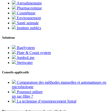
Agroalimentaire
Pharmaceutique
Cosmétique
Environnement
Santé animale
Instituts publics
Solutions
BagSystem
Plate & Count system
JumboLine
Steriwater
Conseils applicatifs
Comparaison des méthodes manuelles et automatiques en
microbiologie
Pourquoi utiliser
un sac-filtre ?
La technique d’ensemencement Spiral