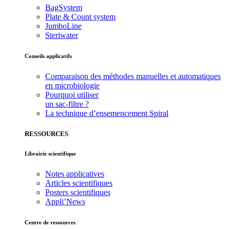
BagSystem
Plate & Count system
JumboLine
Steriwater
Conseils applicatifs
Comparaison des méthodes manuelles et automatiques
en microbiologie
Pourquoi utiliser
un sac-filtre ?
La technique d’ensemencement Spiral
RESSOURCES
Librairie scientifique
Notes applicatives
Articles scientifiques
Posters scientifiques
Appli’News
Centre de ressources