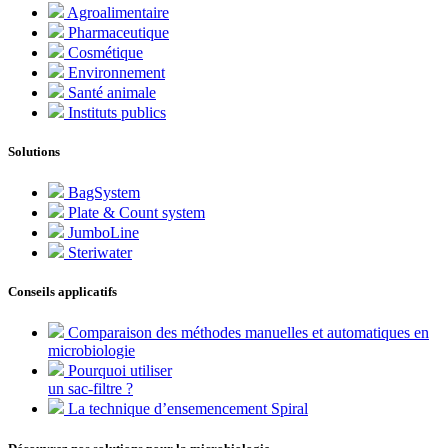
Agroalimentaire
Pharmaceutique
Cosmétique
Environnement
Santé animale
Instituts publics
Solutions
BagSystem
Plate & Count system
JumboLine
Steriwater
Conseils applicatifs
Comparaison des méthodes manuelles et automatiques en
microbiologie
Pourquoi utiliser
un sac-filtre ?
La technique d’ensemencement Spiral