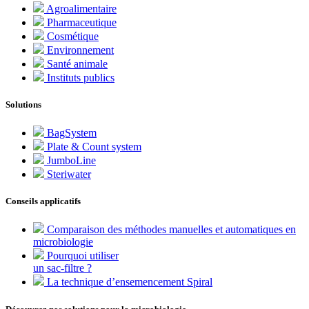
Agroalimentaire
Pharmaceutique
Cosmétique
Environnement
Santé animale
Instituts publics
Solutions
BagSystem
Plate & Count system
JumboLine
Steriwater
Conseils applicatifs
Comparaison des méthodes manuelles et automatiques en
microbiologie
Pourquoi utiliser
un sac-filtre ?
La technique d’ensemencement Spiral