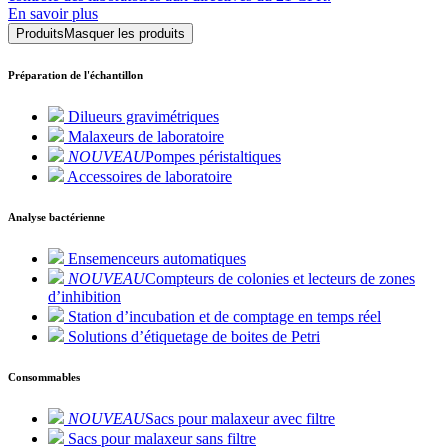
En savoir plus
Produits
Masquer les produits
Préparation de l'échantillon
Dilueurs gravimétriques
Malaxeurs de laboratoire
NOUVEAU
Pompes péristaltiques
Accessoires de laboratoire
Analyse bactérienne
Ensemenceurs automatiques
NOUVEAU
Compteurs de colonies et lecteurs de zones
d’inhibition
Station d’incubation et de comptage en temps réel
Solutions d’étiquetage de boites de Petri
Consommables
NOUVEAU
Sacs pour malaxeur avec filtre
Sacs pour malaxeur sans filtre