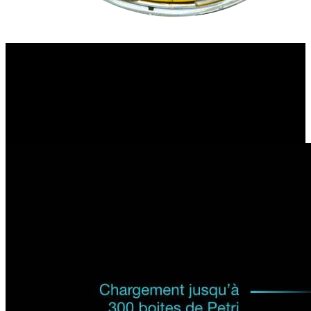
L’automatisation au laboratoire, un enjeu majeur
En automatisant les tâches répétitives et fastidieuses, vous libérez du temps
pour vos équipes et améliorez la précision, et par conséquent l’interprétation
de vos analyses. Chargez les boites de Petri, le cycle démarre
instantanément.
ScanStation
fonctionne en 24/7.