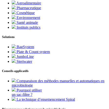
Agroalimentaire
Pharmaceutique
Cosmétique
Environnement
Santé animale
Instituts publics
Solutions
BagSystem
Plate & Count system
JumboLine
Steriwater
Conseils applicatifs
Comparaison des méthodes manuelles et automatiques en
microbiologie
Pourquoi utiliser
un sac-filtre ?
La technique d’ensemencement Spiral