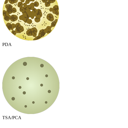
PDA
TSA/PCA