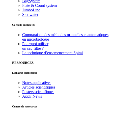
BagSystem
Plate & Count system
JumboLine
Steriwater
Conseils applicatifs
Comparaison des méthodes manuelles et automatiques
en microbiologie
Pourquoi utiliser
un sac-filtre ?
La technique d’ensemencement Spiral
RESSOURCES
Librairie scientifique
Notes applicatives
Articles scientifiques
Posters scientifiques
Appli’News
Centre de ressources