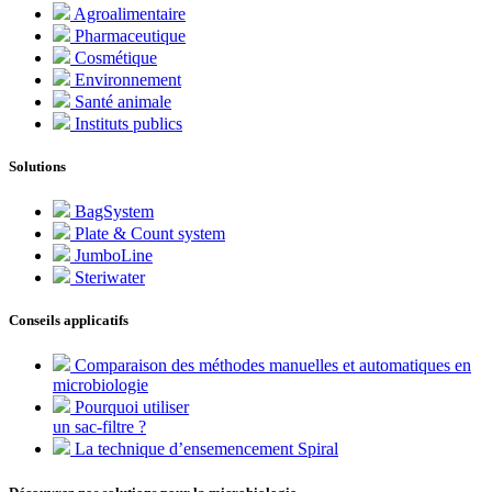
Agroalimentaire
Pharmaceutique
Cosmétique
Environnement
Santé animale
Instituts publics
Solutions
BagSystem
Plate & Count system
JumboLine
Steriwater
Conseils applicatifs
Comparaison des méthodes manuelles et automatiques en
microbiologie
Pourquoi utiliser
un sac-filtre ?
La technique d’ensemencement Spiral