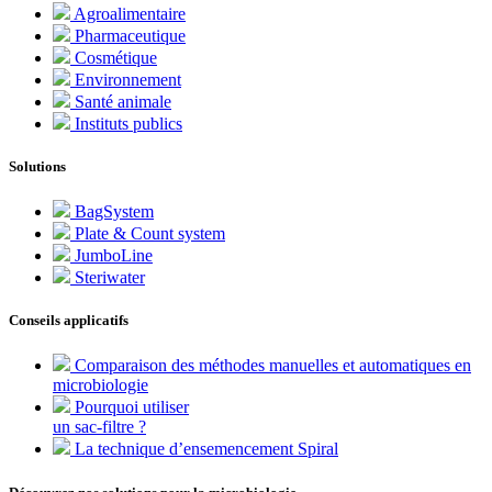
Agroalimentaire
Pharmaceutique
Cosmétique
Environnement
Santé animale
Instituts publics
Solutions
BagSystem
Plate & Count system
JumboLine
Steriwater
Conseils applicatifs
Comparaison des méthodes manuelles et automatiques en
microbiologie
Pourquoi utiliser
un sac-filtre ?
La technique d’ensemencement Spiral