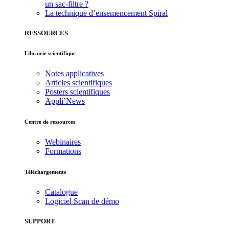
un sac-filtre ?
La technique d’ensemencement Spiral
RESSOURCES
Librairie scientifique
Notes applicatives
Articles scientifiques
Posters scientifiques
Appli’News
Centre de ressources
Webinaires
Formations
Téléchargements
Catalogue
Logiciel Scan de démo
SUPPORT