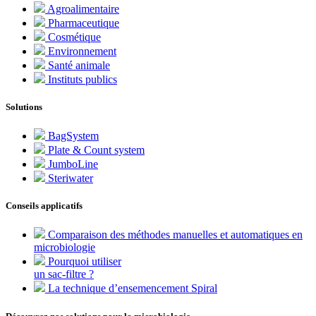
Agroalimentaire
Pharmaceutique
Cosmétique
Environnement
Santé animale
Instituts publics
Solutions
BagSystem
Plate & Count system
JumboLine
Steriwater
Conseils applicatifs
Comparaison des méthodes manuelles et automatiques en
microbiologie
Pourquoi utiliser
un sac-filtre ?
La technique d’ensemencement Spiral