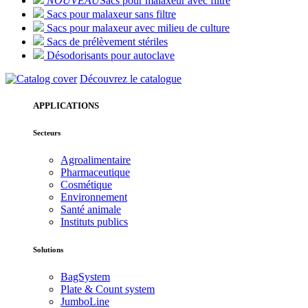
NOUVEAU
Sacs pour malaxeur avec filtre
Sacs pour malaxeur sans filtre
Sacs pour malaxeur avec milieu de culture
Sacs de prélèvement stériles
Désodorisants pour autoclave
Découvrez le catalogue
APPLICATIONS
Secteurs
Agroalimentaire
Pharmaceutique
Cosmétique
Environnement
Santé animale
Instituts publics
Solutions
BagSystem
Plate & Count system
JumboLine