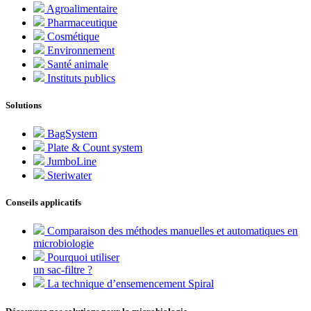
Agroalimentaire
Pharmaceutique
Cosmétique
Environnement
Santé animale
Instituts publics
Solutions
BagSystem
Plate & Count system
JumboLine
Steriwater
Conseils applicatifs
Comparaison des méthodes manuelles et automatiques en
microbiologie
Pourquoi utiliser
un sac-filtre ?
La technique d’ensemencement Spiral