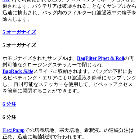
避されます。バクテリアは破壊されることなくサンプルから
迅速に抽出され、バッグ内のフィルターは濾過液中の粒子を
除去します。
5
オーガナイズ
5
オーガナイズ
ホモジナイズされたサンプルは、
BagFilter Pipet & Roll
の再
封可能なクロージングステッカーで閉じられ、
BagRack
Slide
スライドに収納されます。バッグの下部にあ
るピペティング・エリアにより濾過液を簡単にサンプリング
し、 再封可能なステッカーを使用して、ピペットアクセス
を簡単に開閉することができます。
6
分注
6
分注
Flexi
Pump
での培養培地、寒天培地、希釈液... の連続分注は
正確、迅速に無菌状態で行われます。