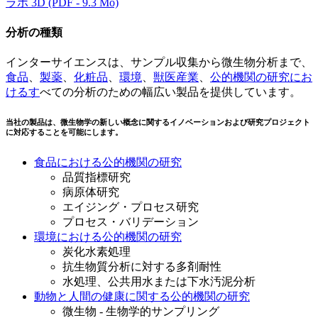
ラボ 3D (PDF - 9.3 Mo)
分析の種類
インターサイエンスは、サンプル収集から微生物分析まで、
食品
、
製薬
、
化粧品
、
環境
、
獣医産業
、
公的機関の研究にお
けるす
べての分析のための幅広い製品を提供しています。
当社の製品は、微生物学の新しい概念に関するイノベーションおよび研究プロジェクト
に対応することを可能にします。
食品における公的機関の研究
品質指標研究
病原体研究
エイジング・プロセス研究
プロセス・バリデーション
環境における公的機関の研究
炭化水素処理
抗生物質分析に対する多剤耐性
水処理、公共用水または下水汚泥分析
動物と人間の健康に関する公的機関の研究
微生物 - 生物学的サンプリング