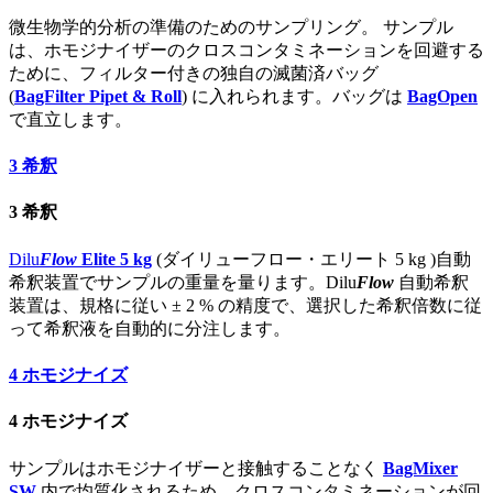
微生物学的分析の準備のためのサンプリング。 サンプル
は、ホモジナイザーのクロスコンタミネーションを回避する
ために、フィルター付きの独自の滅菌済バッグ
(
BagFilter Pipet & Roll
) に入れられます。バッグは
BagOpen
で直立します。
3
希釈
3
希釈
Dilu
Flow
Elite 5 kg
(ダイリューフロー・エリート 5 kg )自動
希釈装置でサンプルの重量を量ります。Dilu
Flow
自動希釈
装置は、規格に従い ± 2 % の精度で、選択した希釈倍数に従
って希釈液を自動的に分注します。
4
ホモジナイズ
4
ホモジナイズ
サンプルはホモジナイザーと接触することなく
BagMixer
SW
内で均質化されるため、クロスコンタミネーションが回