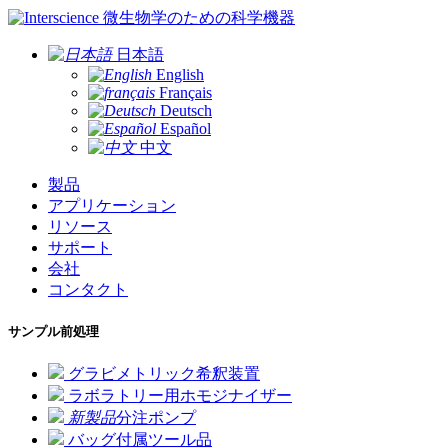
微生物学のための科学機器
日本語
English
Français
Deutsch
Español
中文
製品
アプリケーション
リソース
サポート
会社
コンタクト
サンプル前処理
グラビメトリック希釈装置
ラボラトリー用ホモジナイザー
新製品
分注ポンプ
バッグ付属ツール品