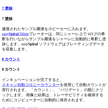
7
塗抹
7
塗抹
濾過されたサンプル菌液を小ビーカーに入れます。
easy
Spiral
Dilute
プレーターは、同じシャーレ上で 4ログの希
釈を行いながらサンプル菌液をシャーレに自動的に希釈し塗
抹します。easy
Spiral
ソフトウェアはプレーティングデータ
を収集します。
8
カウント
8
カウント
インキュベーションが完了すると、
スキャン自動コロニーカウンター
を使用して自動カウントが
実行されます。 「カウント」、「バリデート」の順にクリ
ックします。 画像と結果は、トレーサビリティを確保する
ためにコンピューターに自動的に保存されます。