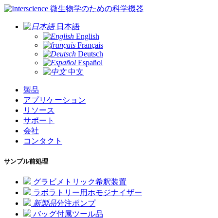
微生物学のための科学機器
日本語
English
Français
Deutsch
Español
中文
製品
アプリケーション
リソース
サポート
会社
コンタクト
サンプル前処理
グラビメトリック希釈装置
ラボラトリー用ホモジナイザー
新製品
分注ポンプ
バッグ付属ツール品