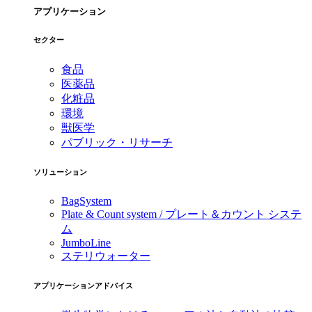
アプリケーション
セクター
食品
医薬品
化粧品
環境
獣医学
パブリック・リサーチ
ソリューション
BagSystem
Plate & Count system / プレート＆カウント システ
ム
JumboLine
ステリウォーター
アプリケーションアドバイス