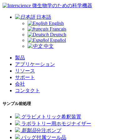
微生物学のための科学機器
日本語
English
Français
Deutsch
Español
中文
製品
アプリケーション
リソース
サポート
会社
コンタクト
サンプル前処理
グラビメトリック希釈装置
ラボラトリー用ホモジナイザー
新製品
分注ポンプ
バッグ付属ツール品