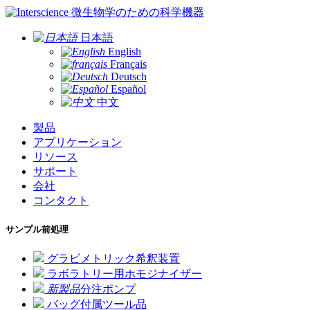
微生物学のための科学機器
日本語
English
Français
Deutsch
Español
中文
製品
アプリケーション
リソース
サポート
会社
コンタクト
サンプル前処理
グラビメトリック希釈装置
ラボラトリー用ホモジナイザー
新製品
分注ポンプ
バッグ付属ツール品