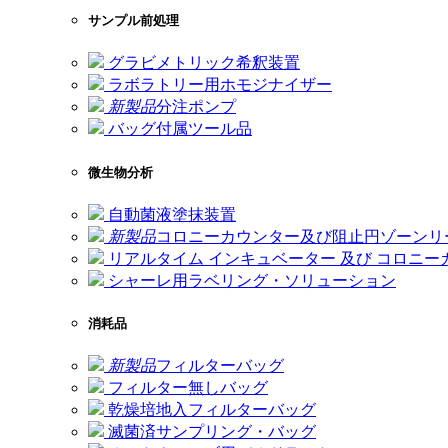
サンプル前処理
グラビメトリック希釈装置
ラボラトリー用ホモジナイザー
新製品
分注ポンプ
バッグ付属ツール品
微生物分析
自動菌液塗抹装置
新製品
コロニーカウンター及び阻止円ゾーンリ
リアルタイム インキュベーター 及び コロニー
シャーレ用ラベリング・ソリューション
消耗品
新製品
フィルターバッグ
フィルター無しバッグ
乾燥培地入フィルターバッグ
滅菌済サンプリング・バッグ