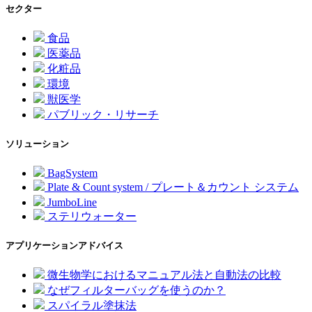
セクター
食品
医薬品
化粧品
環境
獣医学
パブリック・リサーチ
ソリューション
BagSystem
Plate & Count system / プレート＆カウント システム
JumboLine
ステリウォーター
アプリケーションアドバイス
微生物学におけるマニュアル法と自動法の比較
なぜフィルターバッグを使うのか？
スパイラル塗抹法