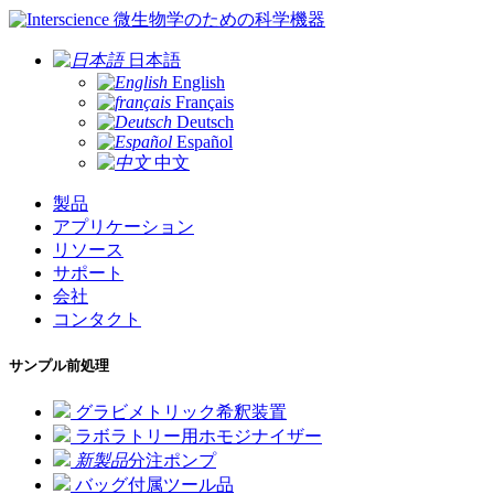
微生物学のための科学機器
日本語
English
Français
Deutsch
Español
中文
製品
アプリケーション
リソース
サポート
会社
コンタクト
サンプル前処理
グラビメトリック希釈装置
ラボラトリー用ホモジナイザー
新製品
分注ポンプ
バッグ付属ツール品