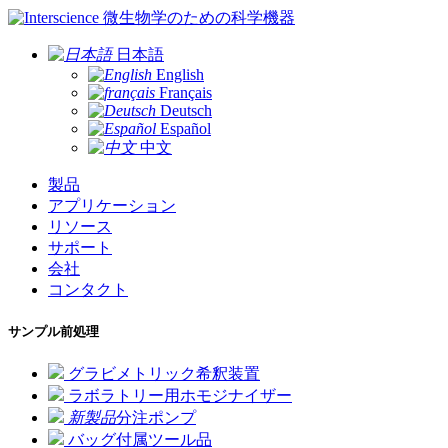
微生物学のための科学機器
日本語
English
Français
Deutsch
Español
中文
製品
アプリケーション
リソース
サポート
会社
コンタクト
サンプル前処理
グラビメトリック希釈装置
ラボラトリー用ホモジナイザー
新製品
分注ポンプ
バッグ付属ツール品