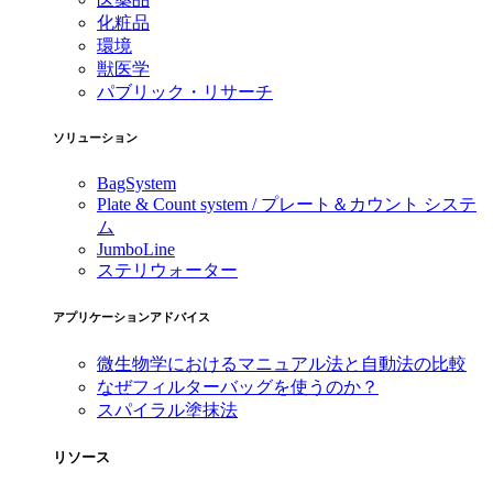
化粧品
環境
獣医学
パブリック・リサーチ
ソリューション
BagSystem
Plate & Count system / プレート＆カウント システ
ム
JumboLine
ステリウォーター
アプリケーションアドバイス
微生物学におけるマニュアル法と自動法の比較
なぜフィルターバッグを使うのか？
スパイラル塗抹法
リソース