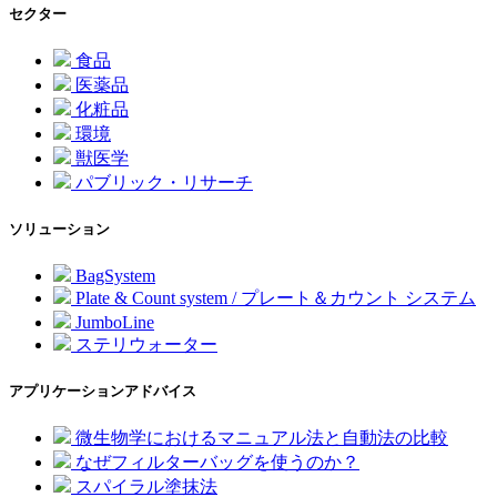
セクター
食品
医薬品
化粧品
環境
獣医学
パブリック・リサーチ
ソリューション
BagSystem
Plate & Count system / プレート＆カウント システム
JumboLine
ステリウォーター
アプリケーションアドバイス
微生物学におけるマニュアル法と自動法の比較
なぜフィルターバッグを使うのか？
スパイラル塗抹法