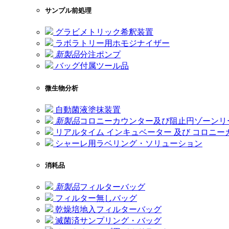
サンプル前処理
グラビメトリック希釈装置
ラボラトリー用ホモジナイザー
新製品
分注ポンプ
バッグ付属ツール品
微生物分析
自動菌液塗抹装置
新製品
コロニーカウンター及び阻止円ゾーンリ
リアルタイム インキュベーター 及び コロニー
シャーレ用ラベリング・ソリューション
消耗品
新製品
フィルターバッグ
フィルター無しバッグ
乾燥培地入フィルターバッグ
滅菌済サンプリング・バッグ