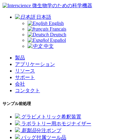
微生物学のための科学機器
日本語
English
Français
Deutsch
Español
中文
製品
アプリケーション
リソース
サポート
会社
コンタクト
サンプル前処理
グラビメトリック希釈装置
ラボラトリー用ホモジナイザー
新製品
分注ポンプ
バッグ付属ツール品