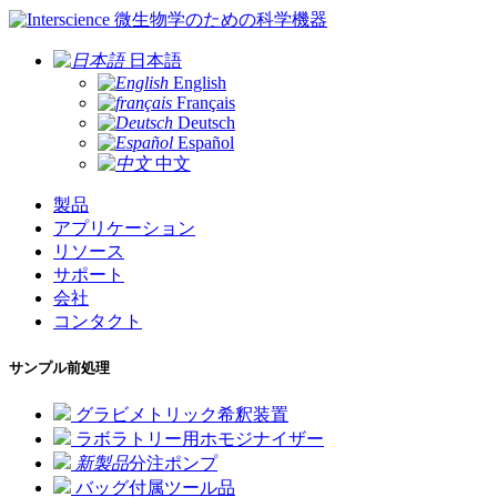
微生物学のための科学機器
日本語
English
Français
Deutsch
Español
中文
製品
アプリケーション
リソース
サポート
会社
コンタクト
サンプル前処理
グラビメトリック希釈装置
ラボラトリー用ホモジナイザー
新製品
分注ポンプ
バッグ付属ツール品