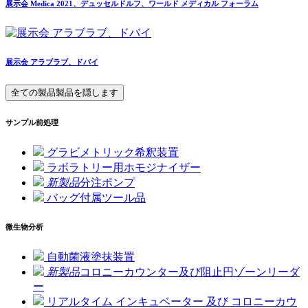
展示会 Medica 2021、デュッセルドルフ、ワールド メディカル フォーラム
展示会 アラブラブ、ドバイ
全ての製品
製品を隠します
サンプル前処理
グラビメトリック希釈装置
ラボラトリー用ホモジナイザー
新製品
分注ポンプ
バッグ付属ツール品
微生物分析
自動菌液塗抹装置
新製品
コロニーカウンター及び阻止円ゾーンリーダ
ー
リアルタイム インキュベーター 及び コロニーカウ