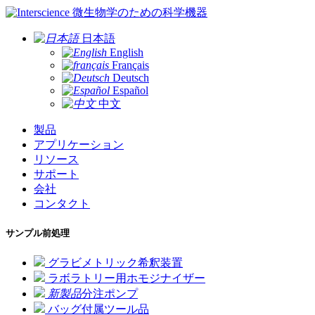
微生物学のための科学機器
日本語
English
Français
Deutsch
Español
中文
製品
アプリケーション
リソース
サポート
会社
コンタクト
サンプル前処理
グラビメトリック希釈装置
ラボラトリー用ホモジナイザー
新製品
分注ポンプ
バッグ付属ツール品