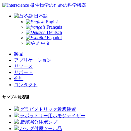
微生物学のための科学機器
日本語
English
Français
Deutsch
Español
中文
製品
アプリケーション
リソース
サポート
会社
コンタクト
サンプル前処理
グラビメトリック希釈装置
ラボラトリー用ホモジナイザー
新製品
分注ポンプ
バッグ付属ツール品