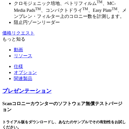
TM
クロモジェニック培地、ペトリフィルム
、MC-
TM
TM
TM
Media Pads
、コンパクトドライ
、Easy Plate
、メ
ンブレン・フィルター上のコロニー数を計測します。
阻止円ゾーンリーダー
価格リクエスト
もっと知る
動画
リソース
仕様
オプション
関連製品
プレゼンテーション
Scanコロニーカウンターのソフトウェア無償テストバージ
ョン
トライアル版をダウンロードし、あなたのサンプルでその有効性をお試し
ください。