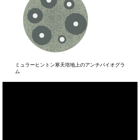
ミュラーヒントン寒天培地上のアンチバイオグラ
ム
信頼性と反復性
マニュアル式のシャーレのカウントは時間と労力を費やし、
オペレーターによって結果にばらつきがでます。
Scan 1200
は、一秒に1000コロニーまでを一定で反復可能な
方法でカウントします。
最小0.05 mmのコロニーを検出し、
精度は98%に達します。