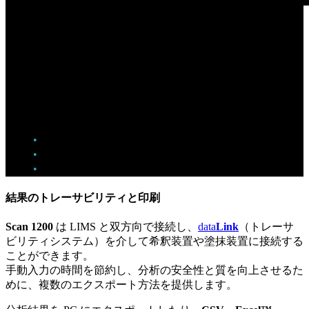
Mueller Hinton 培地上での読み取り前/後
アンチバイオグラムを迅速
に読み取り
正確な臨床結果と患者の診断および治療の意思決定のためには、アンチバ
イオグラムの自動読み取りが最も有効なソリューションです。
•
1～3秒で最大7種類の抗生物質を測定
•
測定精度：
±0.3mm
•
統合データベース：
CA-SFM、Eucast、CLSI
結果のトレーサビリティと印刷
Scan 1200
は LIMS と双方向で接続し、
data
Link
（トレーサ
ビリティシステム）を介して希釈装置や塗抹装置に接続する
ことができます。
手動入力の時間を節約し、分析の安全性と質を向上させるた
めに、複数のエクスポート方法を提供します。