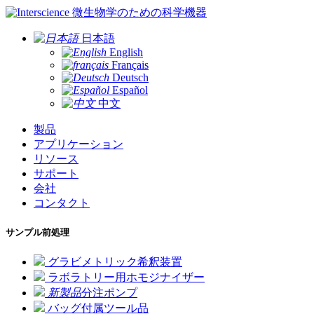
微生物学のための科学機器
日本語
English
Français
Deutsch
Español
中文
製品
アプリケーション
リソース
サポート
会社
コンタクト
サンプル前処理
グラビメトリック希釈装置
ラボラトリー用ホモジナイザー
新製品
分注ポンプ
バッグ付属ツール品