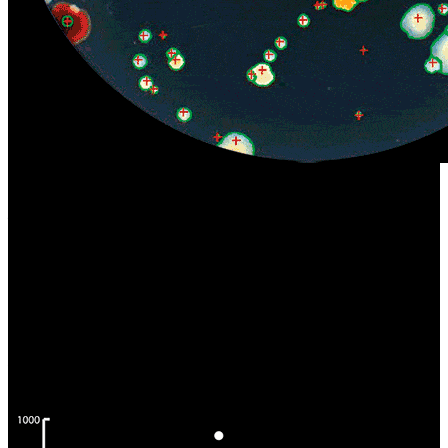
トータルカウント ビフォア/アフター
信頼性と反復性
マニュアル式のシャーレのカウントは時間と労力を費やし、
オペレーターによって結果にばらつきがでます。
Scan 1200
は、一秒に1000コロニーまでを一定で反復可能な
方法でカウントします。
最小0.05 mmのコロニーを検出し、
精度は98%に達します。