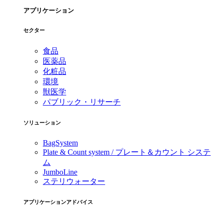
アプリケーション
セクター
食品
医薬品
化粧品
環境
獣医学
パブリック・リサーチ
ソリューション
BagSystem
Plate & Count system / プレート＆カウント システ
ム
JumboLine
ステリウォーター
アプリケーションアドバイス