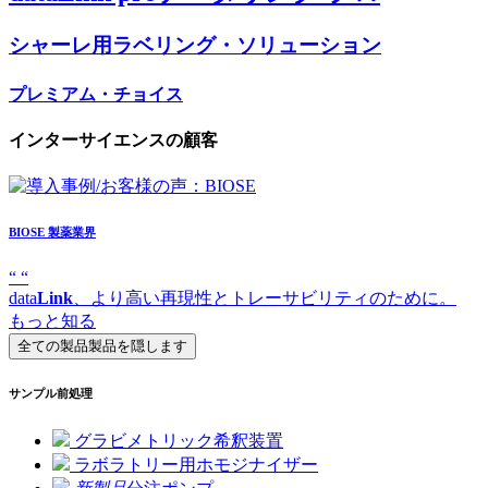
シャーレ用ラベリング・ソリューション
プレミアム・チョイス
インターサイエンスの顧客
BIOSE
製薬業界
“
“
data
Link
、より高い再現性とトレーサビリティのために。
もっと知る
全ての製品
製品を隠します
サンプル前処理
グラビメトリック希釈装置
ラボラトリー用ホモジナイザー