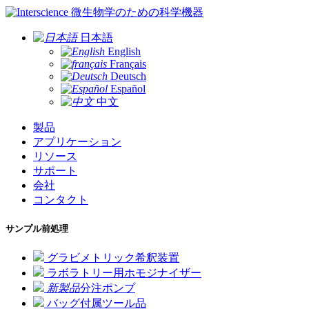
微生物学のための科学機器
日本語
English
Français
Deutsch
Español
中文
製品
アプリケーション
リソース
サポート
会社
コンタクト
サンプル前処理
グラビメトリック希釈装置
ラボラトリー用ホモジナイザー
新製品
分注ポンプ
バッグ付属ツール品