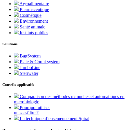
Agroalimentaire
Pharmaceutique
Cosmétique
Environnement
Santé animale
Instituts publics
Solutions
BagSystem
Plate & Count system
JumboLine
Steriwater
Conseils applicatifs
Comparaison des méthodes manuelles et automatiques en
microbiologie
Pourquoi utiliser
un sac-filtre ?
La technique d’ensemencement Spiral