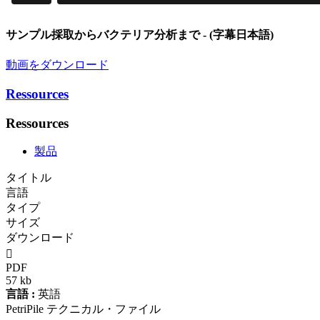
サンプル採取からバクテリア分析まで
- (字幕日本語)
動画をダウンロード
Ressources
Ressources
製品
タイトル
言語
タイプ
サイズ
ダウンロード

PDF
57 kb
言語 :
英語
PetriPile テクニカル・ファイル