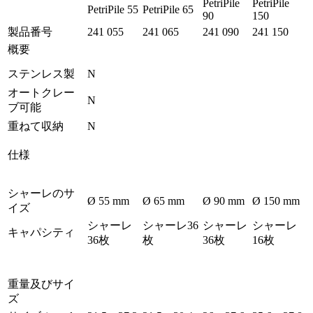
PetriPile
PetriPile
PetriPile 55
PetriPile 65
90
150
製品番号
241 055
241 065
241 090
241 150
概要
ステンレス製
N
オートクレー
N
ブ可能
重ねて収納
N
仕様
シャーレのサ
Ø 55 mm
Ø 65 mm
Ø 90 mm
Ø 150 mm
イズ
シャーレ
シャーレ36
シャーレ
シャーレ
キャパシティ
36枚
枚
36枚
16枚
重量及びサイ
ズ