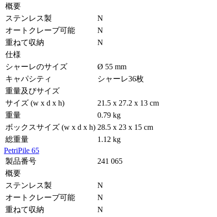
概要
ステンレス製
N
オートクレーブ可能
N
重ねて収納
N
仕様
シャーレのサイズ
Ø 55 mm
キャパシティ
シャーレ36枚
重量及びサイズ
サイズ (w x d x h)
21.5 x 27.2 x 13 cm
重量
0.79 kg
ボックスサイズ (w x d x h)
28.5 x 23 x 15 cm
総重量
1.12 kg
PetriPile 65
製品番号
241 065
概要
ステンレス製
N
オートクレーブ可能
N
重ねて収納
N