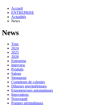
Accueil
ENTREPRISE
Actualités
News
News
Tous
2024
2025
2026
Entreprise
Interview
Produits
Salons
Singapour
Compteurs de colonies
Dilueurs gravimétriques
Ensemenceurs automatiques
Innovations
Nouveauté
Pompes péristaltiques