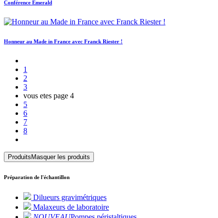
Conférence Emerald
Honneur au Made in France avec Franck Riester !
1
2
3
vous etes page
4
5
6
7
8
Produits
Masquer les produits
Préparation de l'échantillon
Dilueurs gravimétriques
Malaxeurs de laboratoire
NOUVEAU
Pompes péristaltiques