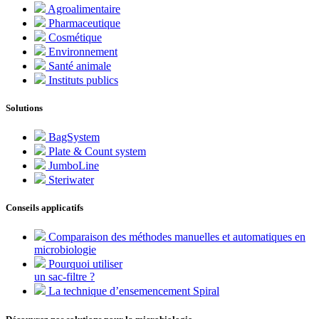
Agroalimentaire
Pharmaceutique
Cosmétique
Environnement
Santé animale
Instituts publics
Solutions
BagSystem
Plate & Count system
JumboLine
Steriwater
Conseils applicatifs
Comparaison des méthodes manuelles et automatiques en
microbiologie
Pourquoi utiliser
un sac-filtre ?
La technique d’ensemencement Spiral