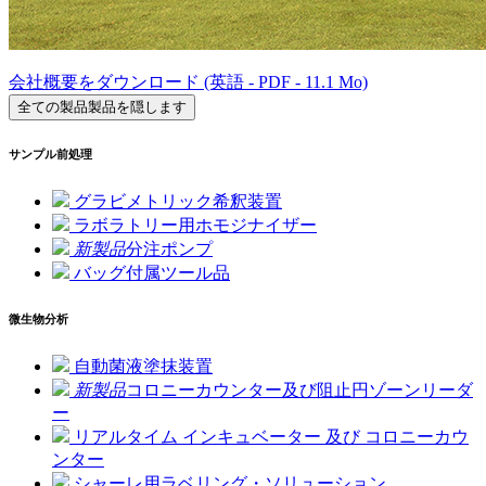
会社概要をダウンロード (英語 - PDF - 11.1 Mo)
全ての製品
製品を隠します
サンプル前処理
グラビメトリック希釈装置
ラボラトリー用ホモジナイザー
新製品
分注ポンプ
バッグ付属ツール品
微生物分析
自動菌液塗抹装置
新製品
コロニーカウンター及び阻止円ゾーンリーダ
ー
リアルタイム インキュベーター 及び コロニーカウ
ンター
シャーレ用ラベリング・ソリューション