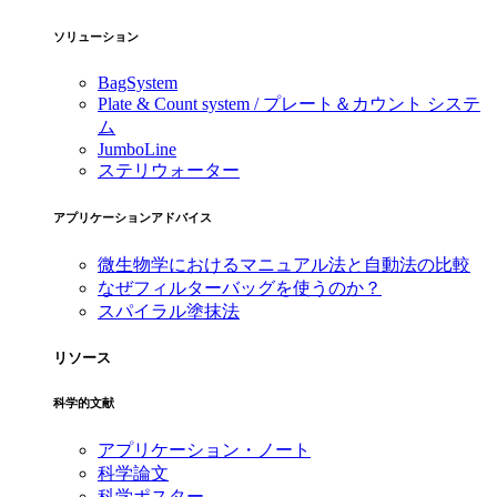
ソリューション
BagSystem
Plate & Count system / プレート＆カウント システ
ム
JumboLine
ステリウォーター
アプリケーションアドバイス
微生物学におけるマニュアル法と自動法の比較
なぜフィルターバッグを使うのか？
スパイラル塗抹法
リソース
科学的文献
アプリケーション・ノート
科学論文
科学ポスター