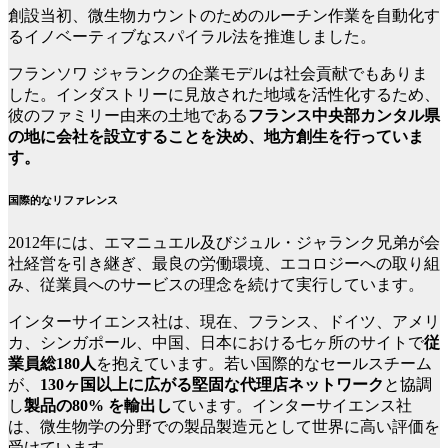
創設当初、微生物カウントのためのルーチン作業を自動化す
るイノベーティブなスパイラル法を推進しました。
フランソワ ジャランクの企業モデルは社会貢献でもありま
した。インダストリーに見放された地域を活性化するため、
彼のファミリー由来の土地である
フランス中央部カンタル県
の地に会社を設立することを決め、地方創生を行っていま
す。
国際的なリファレンス
2012年には、エマニュエル及びジュル・ジャランク兄弟が会
社経営を引き継ぎ、最良の労働環境、エコロジーへの取り組
み、従業員へのサービスの理念を続けて実行しています。
インターサイエンス社は、現在、フランス、ドイツ、アメリ
カ、シンガポール、中国、日本における七ヶ所のサイトで
従
業員総180人
を抱えています。若い国際的なセールスチーム
が、
130ヶ国以上に広がる堅固な代理店ネットワーク
と協調
し
製品の80% を輸出し
ています。インターサイエンス社
は、微生物学の分野での製品製造元として世界に高い評価を
受けています。