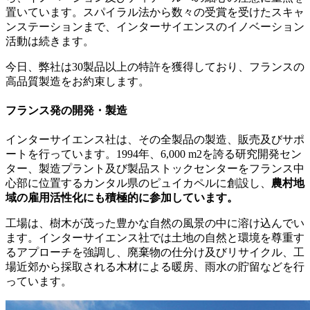
置いています。スパイラル法から数々の受賞を受けたスキャ
ンステーションまで、インターサイエンスのイノベーション
活動は続きます。
今日、弊社は30製品以上の特許を獲得しており、フランスの
高品質製造をお約束します。
フランス発の開発・製造
インターサイエンス社は、その全製品の製造、販売及びサポ
ートを行っています。1994年、6,000 m2を誇る研究開発セン
ター、製造プラント及び製品ストックセンターをフランス中
心部に位置するカンタル県のピュイカペルに創設し、
農村地
域の雇用活性化にも積極的に参加しています。
工場は、樹木が茂った豊かな自然の風景の中に溶け込んでい
ます。インターサイエンス社では土地の自然と環境を尊重す
るアプローチを強調し、廃棄物の仕分け及びリサイクル、工
場近郊から採取される木材による暖房、雨水の貯留などを行
っています。