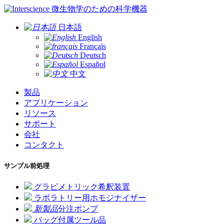
微生物学のための科学機器
日本語
English
Français
Deutsch
Español
中文
製品
アプリケーション
リソース
サポート
会社
コンタクト
サンプル前処理
グラビメトリック希釈装置
ラボラトリー用ホモジナイザー
新製品
分注ポンプ
バッグ付属ツール品