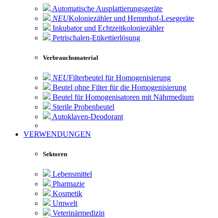
Automatische Ausplattierungsgeräte
NEU
Koloniezähler und Hemmhof-Lesegeräte
Inkubator und Echtzeitkoloniezähler
Petrischalen-Etikettierlösung
Verbrauchsmaterial
NEU
Filterbeutel für Homogenisierung
Beutel ohne Filter für die Homogenisierung
Beutel für Homogenisatoren mit Nährmedium
Sterile Probenbeutel
Autoklaven-Deodorant
VERWENDUNGEN
Sektoren
Lebensmittel
Pharmazie
Kosmetik
Umwelt
Veterinärmedizin