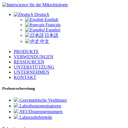
für die Mikrobiologie
Deutsch
English
Français
Español
日本語
中文
PRODUKTE
VERWENDUNGEN
RESSOURCEN
UNTERSTÜTZUNG
UNTERNEHMEN
KONTAKT
Probenvorbereitung
Gravimetrische Verdünner
Laborhomogenisatoren
NEU
Dispensierpumpen
Laborzubehörteile