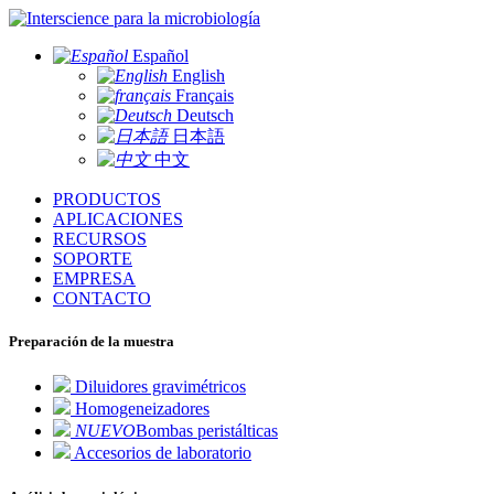
para la microbiología
Español
English
Français
Deutsch
日本語
中文
PRODUCTOS
APLICACIONES
RECURSOS
SOPORTE
EMPRESA
CONTACTO
Preparación de la muestra
Diluidores gravimétricos
Homogeneizadores
NUEVO
Bombas peristálticas
Accesorios de laboratorio